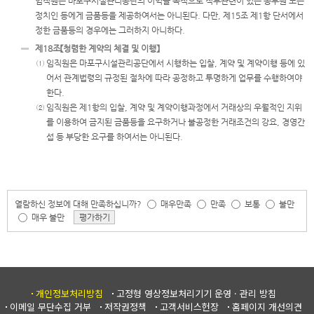
임직원은 마포구시설관리공단의 이익을 목적으로 직무관련이 있는 공무원 또는
정치인 등에게 금품등을 제공하여서는 아니된다. 다만, 제15조 제1항 단서에서
정한 금품등의 경우에는 그러하지 아니하다.
제18조【청렴한 계약의 체결 및 이행】
① 임직원은 마포구시설관리공단에서 시행하는 입찰, 계약 및 계약이행 등에 있
어서 관계법령의 규정된 절차에 따라 공정하고 투명하게 업무를 수행하여야
한다.
② 임직원은 제1항의 입찰, 계약 및 계약이행과정에서 거래상의 우월적인 지위
를 이용하여 금지된 금품등을 요구하거나 불공정한 거래조건의 강요, 경영간
섭 등 부당한 요구를 하여서는 아니된다.
열람하신 정보에 대해 만족하십니까?
매우만족
만족
보통
불만
매우 불만
평가하기
개인정보처리방침
고정형 영상정보처리기기 운영 · 관리 방침
이메일 무단수집 거부
저작권정책
고객서비스헌장
홈페이지 개선의견