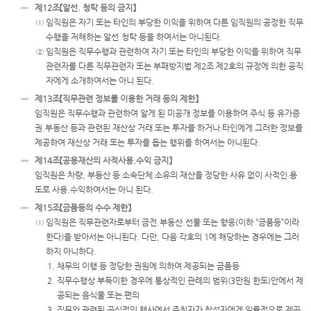
제12조【알선. 청탁 등의 금지】
① 임직원은 자기 또는 타인의 부당한 이익을 위하여 다른 임직원의 공정한 직무
수행을 저해하는 알선.청탁 등을 하여서는 아니된다.
② 임직원은 직무수행과 관련하여 자기 또는 타인의 부당한 이익을 위하여 직무
관련자를 다른 직무관련자 또는 부패방지법 제2조 제2호의 규정에 의한 공직
자에게 소개하여서는 아니 된다.
제13조【직무관련 정보를 이용한 거래 등의 제한】
임직원은 직무수행과 관련하여 알게 된 미공개 정보를 이용하여 주식 등 유가증
권.부동산 등과 관련된 재산상 거래 또는 투자를 하거나 타인에게 그러한 정보를
제공하여 재산상 거래 또는 투자를 돕는 행위를 하여서는 아니된다.
제14조【공용재산의 사적사용.수익 금지】
임직원은 차량, 부동산 등 소속단체 소유의 재산을 정당한 사유 없이 사적인 용
도로 사용.수익하여서는 아니 된다.
제15조【금품등의 수수 제한】
① 임직원은 직무관련자로부터 금전.부동산.선물 또는 향응(이하 “금품등”이라
한다)을 받아서는 아니된다. 다만, 다음 각호의 1에 해당하는 경우에는 그러
하지 아니하다.
1. 채무의 이행 등 정당한 권원에 의하여 제공되는 금품등
2. 직무수행상 부득이한 경우에 통상적인 관례의 범위(3만원 한도)안에서 제
공되는 음식물 또는 편의
3. 직무와 관련된 공식적인 행사에서 주최자가 참석자에게 일률적으로 제공