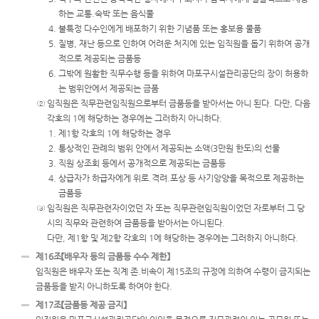
하는 교통.숙박 또는 음식물
4. 불특정 다수인에게 배포하기 위한 기념품 또는 홍보용 물품
5. 질병, 재난 등으로 인하여 어려운 처지에 있는 임직원을 돕기 위하여 공개
적으로 제공되는 금품등
6. 그밖에 원활한 직무수행 등을 위하여 마포구시설관리공단의 장이 허용하
는 범위안에서 제공되는 금품
② 임직원은 직무관련임직원으로부터 금품등을 받아서는 아니 된다. 다만, 다음
각호의 1에 해당하는 경우에는 그러하지 아니하다.
1. 제1항 각호의 1에 해당하는 경우
2. 통상적인 관례의 범위 안에서 제공되는 소액(3만원 한도)의 선물
3. 직원 상조회 등에서 공개적으로 제공되는 금품등
4. 상급자가 하급자에게 위로.격려.포상 등 사기앙양을 목적으로 제공하는
금품등
③ 임직원은 직무관련자이었던 자 또는 직무관련임직원이었던 자로부터 그 당
시의 직무와 관련하여 금품등을 받아서는 아니된다.
다만, 제1항 및 제2항 각호의 1에 해당하는 경우에는 그러하지 아니하다.
제16조【배우자 등의 금품등 수수 제한】
임직원은 배우자 또는 직계 존.비속이 제15조의 규정에 의하여 수령이 금지되는
금품등을 받지 아니하도록 하여야 한다.
제17조【금품등 제공 금지】