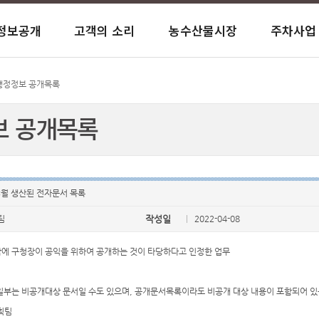
정보공개
고객의 소리
농수산물시장
주차사업
사이트맵
말
내
바란다
항
항
익시설
운
일반현황
행정정보 공개목록
Q&A(일반문의)
시장현황
노상/노외주차장
창업복지관 시설
공단소식
공공데이터 개방
칭찬합시다
시장안내
거주자 우선주차
대흥실뿌리복지센터
 행정정보 공개목록
보 공개목록
과계약
육센터
안전보건
이사회개최현황
서식 자료실
유실물 안내
염리생활체육관
저탄소 녹색성장 시설
재무현황
아현실뿌리복지센터
사결과
서관
전화번호 안내
고객만족도 조사결과
염리종합사회복지관
오시는 길
경영평가 결과
염리소금나루도서관
 3월 생산된 전자문서 목록
팀
작성일
2022-04-08
그밖에 구청장이 공익을 위하여 공개하는 것이 타당하다고 인정한 업무
 일부는 비공개대상 문서일 수도 있으며, 공개문서목록이라도 비공개 대상 내용이 포함되어 
획팀