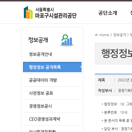
공단소개
이사장 인사
정보공개안
이사장에게 
시장 공지사
주차 공지사
마포주민편
종합행정타
Home > 정보공개 >
행정정
ESG경영
CEO경영성
FAQ
시장 자료실
마포구민체
정보공개안내
행정정보 공개목록
조직도
외부기관 감
마포중앙도
공공데이터 개방
제목
2022년
작성부서
경영기획
사전정보 공표
＊행정정보 : 10. 
경영정보공시
＊분류번호 : 10-6
CEO경영성과계약
＊본 문서의 목록 중
＊담당 부서 : 경영기