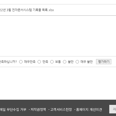
22년 3월 전자문서시스템 기록물 목록.xlsx
 만족하십니까?
매우만족
만족
보통
불만
매우 불만
평가하기
메일 무단수집 거부
저작권정책
고객서비스헌장
홈페이지 개선의견