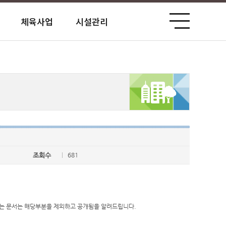
체육사업
시설관리
공단홍보관
사전정보 공표
고객서비스 헌장
업무처리 공개
견인보관소
평화공원 북카페
미션/비전 전략과제
경영정보공시
고객 설문조사
원산지 식별 안내
성미산체육관
윤리경영
예산 및 자금현황
홍대공공업무시설
인권경영
경영성과(경영관리)
마포장애인복지회관
기관업무추진비
조회수
681
있는 문서는 해당부분을 제외하고 공개됨을 알려드립니다.