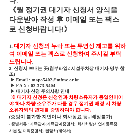
다.
《월 정기권 대기자 신청서 양식
을
다운받아 작성 후 이메일 또는 팩스
로 신청바랍니다!》
대기자 신청의 누락 또는 투명성 제고를 위하
1.
여 이메일 또는 팩스로 신청하여 주시길 부탁
드립니다
.
2. 신청서 보내는 곳(
첨부파일2 시설주차장 대기자 명부
참
조)
▶ Email : mapo5402@mfmc.or.kr
▶ F A X : 02-373-5404
▶
대기자 신청 주의사항 안내
※
대기자 신청은 신청인과 차량소유자가 동일인이어
야 하나 차량 소유주가 다를 경우
정기권 배정 시 차량
소유자와의 관계를 증빙하여야 합니다
.
(
증빙이 불가한 지인이나 회사동료 등
..
배정불가
)
-
증빙서류
:
가족관계
(
가족관계증명서
),
회사차량
(
사업자등록증
사본 및 재직증명서
),
렌탈차
(
계약서
)