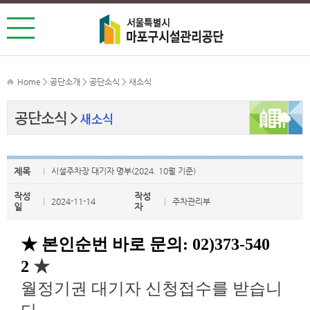
Home > 공단소개 > 공단소식 > 새소식
공단소식
새소식
제목
시설주차장 대기자 명부(2024. 10월 기준)
작성
작성
2024-11-14
주차관리부
일
자
★ 본인순번 바로 문의: 02)373-540
2
★
월정기권 대기자 신청접수를 받습니