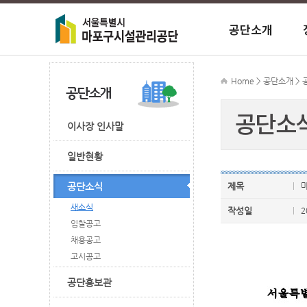
공단소개
이사장 인사
정보공개안
이사장에게 
시장 공지사
주차 공지사
마포주민편
종합행정타
Home > 공단소개 >
공단소
ESG경영
CEO경영성
FAQ
시장 자료실
마포구민체
이사장 인사말
일반현황
조직도
외부기관 감
마포중앙도
공단소식
제목
마
새소식
작성일
2
입찰공고
채용공고
고시공고
공단홍보관