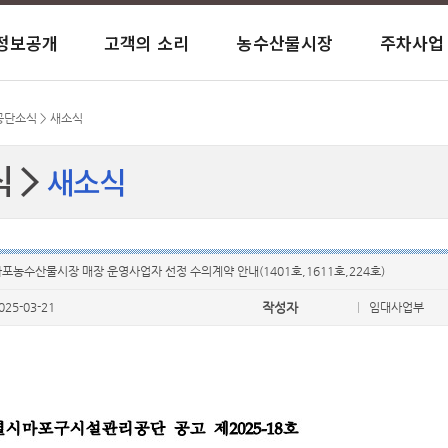
정보공개
고객의 소리
농수산물시장
주차사업
사이트맵
말
내
바란다
항
항
익시설
운
일반현황
행정정보 공개목록
Q&A(일반문의)
시장현황
노상/노외주차장
창업복지관 시설
공단소식
공공데이터 개방
칭찬합시다
시장안내
거주자 우선주차
대흥실뿌리복지센터
 공단소식 > 새소식
식
새소식
과계약
육센터
안전보건
이사회개최현황
서식 자료실
유실물 안내
염리생활체육관
저탄소 녹색성장 시설
재무현황
아현실뿌리복지센터
사결과
서관
전화번호 안내
고객만족도 조사결과
염리종합사회복지관
오시는 길
경영평가 결과
염리소금나루도서관
포농수산물시장 매장 운영사업자 선정 수의계약 안내(1401호,1611호,224호)
025-03-21
작성자
임대사업부