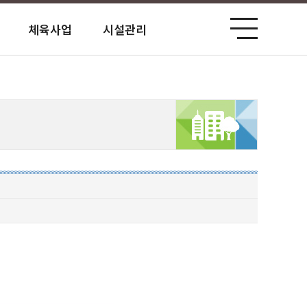
체육사업
시설관리
공단홍보관
사전정보 공표
고객서비스 헌장
업무처리 공개
견인보관소
평화공원 북카페
미션/비전 전략과제
경영정보공시
고객 설문조사
원산지 식별 안내
성미산체육관
윤리경영
예산 및 자금현황
홍대공공업무시설
인권경영
경영성과(경영관리)
마포장애인복지회관
기관업무추진비