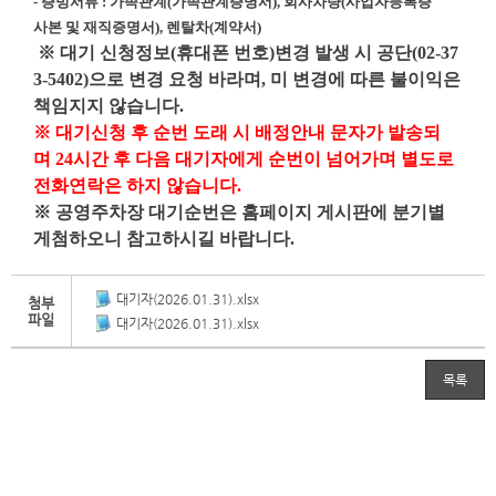
-
증빙서류
:
가족관계
(
가족관계증명서
),
회사차량
(
사업자등록증
사본 및 재직증명서
),
렌탈차
(
계약서
)
※
대기 신청정보
(
휴대폰 번호
)
변경 발생 시 공단
(02-37
3-5402)
으로 변경 요청 바라며
,
미 변경에 따른 불이익은
책임지지 않습니다
.
※
대기신청 후 순번 도래 시 배정안내 문자가
발송되
며
24
시간 후 다음 대기자에게
순번이 넘어가며 별도로
전화연락은 하지 않습니다
.
※
공영주차장 대기순번은 홈페이지 게시판에 분기별
게첨하오니 참고하시길 바랍니다
.
대기자(2026.01.31).xlsx
첨부
파일
대기자(2026.01.31).xlsx
목록