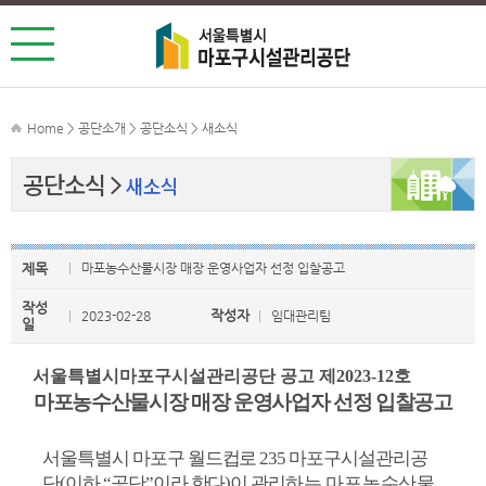
Home > 공단소개 > 공단소식 > 새소식
공단소식
새소식
제목
마포농수산물시장 매장 운영사업자 선정 입찰공고
작성
작성자
2023-02-28
임대관리팀
일
서울특별시마포구시설관리공단 공고 제
2023-12
호
마포농수산물시장 매장 운영사업자 선정 입찰공고
서울특별시 마포구 월드컵로
235
마포구시설관리공
단
(
이하
“
공단
”
이라 한다
)
이 관리
하는 마포농수산물