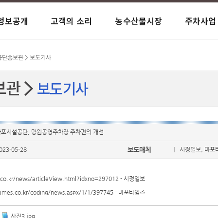
정보공개
고객의 소리
농수산물시장
주차사업
사이트맵
말
내
바란다
항
항
익시설
운
일반현황
행정정보 공개목록
Q&A(일반문의)
시장현황
노상/노외주차장
창업복지관 시설
공단소식
공공데이터 개방
칭찬합시다
시장안내
거주자 우선주차
대흥실뿌리복지센터
 공단홍보관 > 보도기사
보관
보도기사
과계약
육센터
안전보건
이사회개최현황
서식 자료실
유실물 안내
염리생활체육관
저탄소 녹색성장 시설
재무현황
아현실뿌리복지센터
사결과
서관
전화번호 안내
고객만족도 조사결과
염리종합사회복지관
오시는 길
경영평가 결과
염리소금나루도서관
마포시설공단, 망원공영주차장 주차편의 개선
023-05-28
보도매체
시정일보, 마포
.co.kr/news/articleView.html?idxno=297012
- 시정일보
imes.co.kr/coding/news.aspx/1/1/397745
- 마포타임즈
사진3.jpg