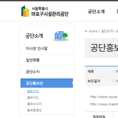
공단소개
이사장 인사
정보공개안
이사장에게 
시장 공지사
주차 공지사
마포주민편
종합행정타
Home > 공단소개 >
공단홍
ESG경영
CEO경영성
FAQ
시장 자료실
마포구민체
이사장 인사말
일반현황
조직도
외부기관 감
마포중앙도
공단소식
제목
보도일자
2
공단홍보관
보도기사
http://www.sijung
홍보사진
홍보소식지
http://www.mapot
홍보동영상
첨부파일