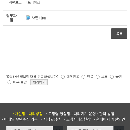
지면보도 - 마포타임즈
첨부파
사진1.jpg
일
목록
열람하신 정보에 대해 만족하십니까?
매우만족
만족
보통
불만
매우 불만
평가하기
개인정보처리방침
고정형 영상정보처리기기 운영 · 관리 방침
이메일 무단수집 거부
저작권정책
고객서비스헌장
홈페이지 개선의견