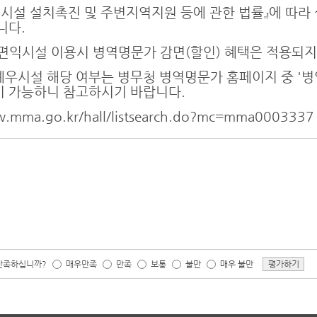
시설 설치촉진 및 주변지역지원 등에 관한 법률』에 따라
니다.
편익시설 이용시 병역명문가 감면(할인) 혜택은 적용되지
우시설 해당 여부는 병무청 병역명문가 홈페이지 중 '
이 가능하니 참고하시기 바랍니다.
.mma.go.kr/hall/listsearch.do?mc=mma0003337
 만족하십니까?
매우만족
만족
보통
불만
매우 불만
평가하기