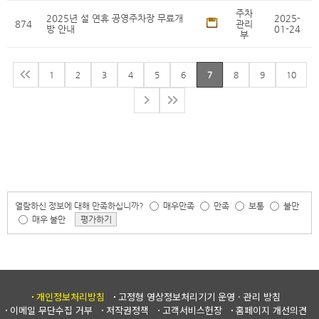
주차
2025년 설 연휴 공영주차장 무료개
2025-
874
관리
방 안내
01-24
부
1
2
3
4
5
6
7
8
9
10
열람하신 정보에 대해 만족하십니까?
매우만족
만족
보통
불만
매우 불만
평가하기
개인정보처리방침
고정형 영상정보처리기기 운영 · 관리 방침
이메일 무단수집 거부
저작권정책
고객서비스헌장
홈페이지 개선의견