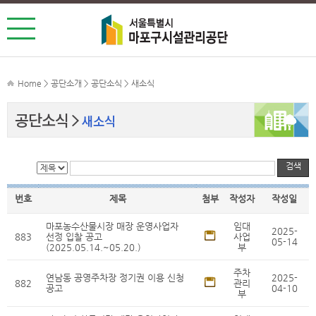
Home > 공단소개 > 공단소식 > 새소식
공단소식
새소식
검색
번호
제목
첨부
작성자
작성일
마포농수산물시장 매장 운영사업자
임대
2025-
883
선정 입찰 공고
사업
05-14
(2025.05.14.~05.20.)
부
주차
연남동 공영주차장 정기권 이용 신청
2025-
882
관리
공고
04-10
부