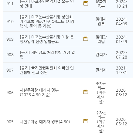
[공지] 마포주민편익시설 요금 인
문화체
2024-
911
상 안내
육부
10-24
[공지] 마포농수산물시장 상인회
임대사
2024-
910
카카오톡 Plus친구 QR코드 (시장
업부
04-03
행사, 문의 등 가능)
[공지] 마포농수산물시장 매장 운
임대관
2024-
909
영사업자 선정 입찰공고
리팀
01-29
[공지] 개인정보 처리방침 개정 알
2022-
908
관리자
림
07-28
[공지] 국가인권위원회 외국인 인
2021-
907
관리자
권침해 신고 상담
12-31
주차관
리부
시설주차장 대기자 명부
2026-
906
(거주
(2026.4.30.기준)
05-12
자/시
설)
주차관
리부
2026-
905
시설주차장 대기자 명부(4.30)
(거주
05-12
자/시
설)