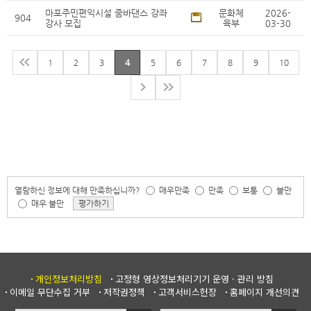
마포주민편익시설 줌바댄스 강좌
문화체
2026-
904
강사 모집
육부
03-30
1
2
3
4
5
6
7
8
9
10
열람하신 정보에 대해 만족하십니까?
매우만족
만족
보통
불만
매우 불만
평가하기
개인정보처리방침
고정형 영상정보처리기기 운영 · 관리 방침
이메일 무단수집 거부
저작권정책
고객서비스헌장
홈페이지 개선의견