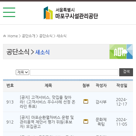
Home > 공단소개 > 공단소식 > 새소식
공단소식
새소식
검색
번호
제목
첨부
작성자
작성일
[공지] 고객서비스, 맛집을 찾아
2024-
913
라! (고객서비스 우수사례 선정 온
감사부
12-17
라인 투표)
[공지] 마포순환열차버스 운행 및
문화체
2024-
912
관리용역 제안서 평가 위원(후보
육팀
11-05
자) 모집공고