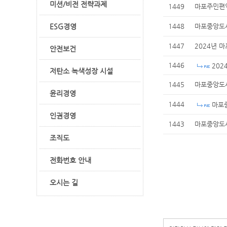
미션/비전 전략과제
1449
마포주민편익
ESG경영
1448
마포중앙도서
1447
2024년 
안전보건
1446
202
저탄소 녹색성장 시설
1445
마포중앙도서
윤리경영
1444
마포중
인권경영
1443
마포중앙도서
조직도
전화번호 안내
오시는 길