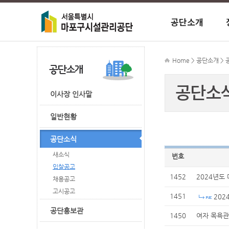
공단소개
이사장 인사
정보공개안
이사장에게 
시장 공지사
주차 공지사
마포주민편
종합행정타
Home > 공단소개 >
공단소
ESG경영
CEO경영성
FAQ
시장 자료실
마포구민체
이사장 인사말
일반현황
조직도
외부기관 감
마포중앙도
공단소식
새소식
번호
입찰공고
1452
2024년도
채용공고
고시공고
1451
202
공단홍보관
1450
여자 목욕관