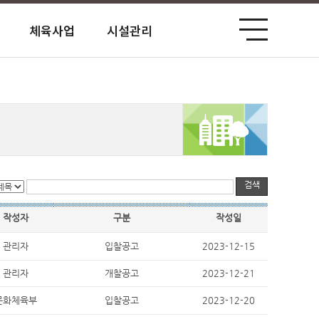
체육사업
시설관리
공단홍보관
사전정보 공표
고객서비스 헌장
업무처리 공개
견인보관소
평화공원 북카페
미션/비전 전략과제
경영정보공시
고객 설문조사
원산지 식별 안내
성미산체육관
윤리경영
예산 및 자금현황
홍대공공업무시설
인권경영
경영성과(경영관리)
마포장애인복지회관
기관업무추진비
검색
작성자
구분
작성일
관리자
입찰공고
2023-12-15
관리자
개찰공고
2023-12-21
문화체육부
입찰공고
2023-12-20