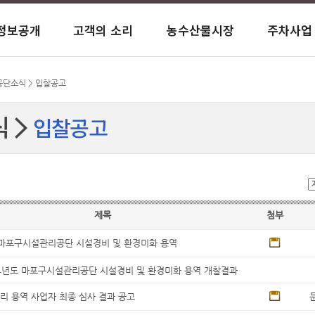
정보공개
고객의 소리
농수산물시장
주차사업
사이트맵
말
내
바란다
항
항
익시설
운
일반현황
행정정보 공개목록
Q&A(일반문의)
시장현황
노상/노외주차장
창업복지관 시설
공단소식
공공데이터 개방
칭찬합시다
시장안내
거주자 우선주차
대흥실뿌리복지센터
 공단소식 > 입찰공고
식
입찰공고
과계약
육센터
안전보건
이사회개최현황
서식 자료실
유실물 안내
염리생활체육관
저탄소 녹색성장 시설
재무현황
아현실뿌리복지센터
사결과
서관
전화번호 안내
고객만족도 조사결과
염리종합사회복지관
오시는 길
경영평가 결과
염리소금나루도서관
제목
첨부
 마포구시설관리공단 시설경비 및 환경미화 용역
4년도 마포구시설관리공단 시설경비 및 환경미화 용역 개찰결과
리 용역 사업자 최종 심사 결과 공고